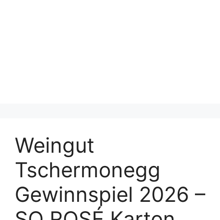
Weingut
Tschermonegg
Gewinnspiel 2026 –
SO ROSÉ Karton