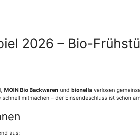
iel 2026 – Bio-Frühst
l
,
MOIN Bio Backwaren
und
bionella
verlosen gemeinsa
e schnell mitmachen – der Einsendeschluss ist schon am 
nnen
end aus: