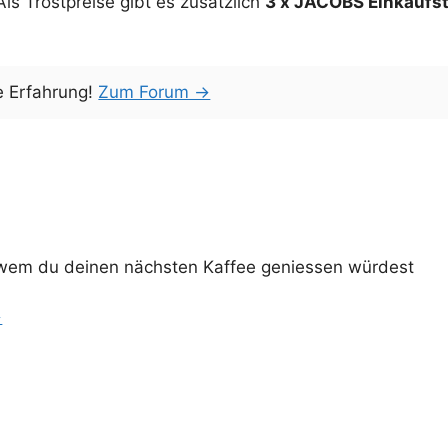
s Trostpreise gibt es zusätzlich
3 x JACOBS Einkaufs
e Erfahrung!
Zum Forum →
 wem du deinen nächsten Kaffee geniessen würdest
→