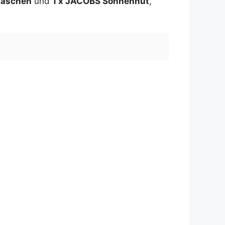
taschen
und
1 x JACOBS Sonnenhut
,