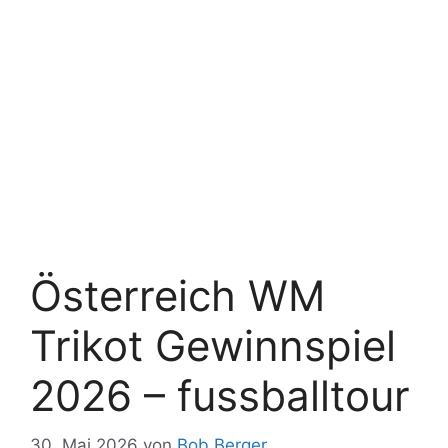
Österreich WM
Trikot Gewinnspiel
2026 – fussballtour
30. Mai 2026
von
Bob Berger