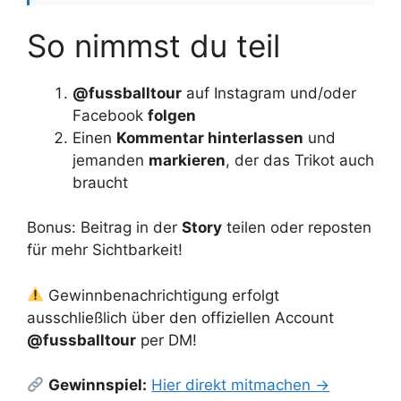
So nimmst du teil
@fussballtour
auf Instagram und/oder
Facebook
folgen
Einen
Kommentar hinterlassen
und
jemanden
markieren
, der das Trikot auch
braucht
Bonus: Beitrag in der
Story
teilen oder reposten
für mehr Sichtbarkeit!
Gewinnbenachrichtigung erfolgt
ausschließlich über den offiziellen Account
@fussballtour
per DM!
Gewinnspiel:
Hier direkt mitmachen →