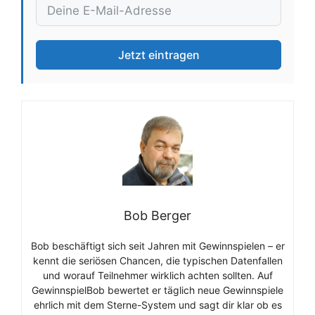
Jetzt eintragen
Bob Berger
Bob beschäftigt sich seit Jahren mit Gewinnspielen – er
kennt die seriösen Chancen, die typischen Datenfallen
und worauf Teilnehmer wirklich achten sollten. Auf
GewinnspielBob bewertet er täglich neue Gewinnspiele
ehrlich mit dem Sterne-System und sagt dir klar ob es