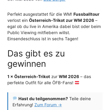
Perfekt ausgestattet für die WM!
Fussballtour
verlost ein
Österreich-Trikot zur WM 2026
–
egal ob du live in Amerika dabei bist oder beim
Public Viewing mitfiebern willst.
Einsendeschluss ist in sechs Tagen!
Das gibt es zu
gewinnen
1 × Österreich-Trikot
zur
WM 2026
– das
perfekte Outfit für alle ÖFB-Fans!
Hast du teilgenommen?
Teile deine
Erfahrung!
Zum Forum →