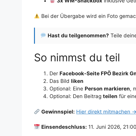
3x WM-Snackbox
inklusive Get
Bei der Übergabe wird ein Foto gemach
Hast du teilgenommen?
Teile dein
So nimmst du teil
Der
Facebook-Seite FPÖ Bezirk G
Das Bild
liken
Optional: Eine
Person markieren
, 
Optional: Den Beitrag
teilen
für ei
Gewinnspiel:
Hier direkt mitmachen 
Einsendeschluss:
11. Juni 2026, 21:0