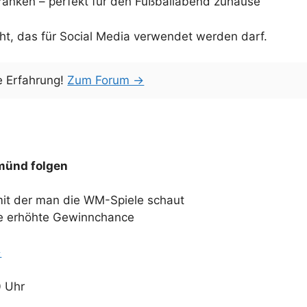
ränken – perfekt für den Fußballabend zuhause
t, das für Social Media verwendet werden darf.
e Erfahrung!
Zum Forum →
münd folgen
mit der man die WM-Spiele schaut
ne erhöhte Gewinnchance
→
0 Uhr