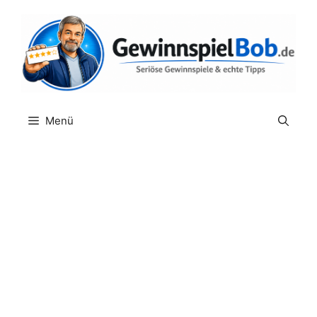
Zum
Inhalt
springen
Menü