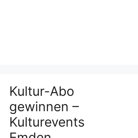
Kultur-Abo
gewinnen –
Kulturevents
Emden