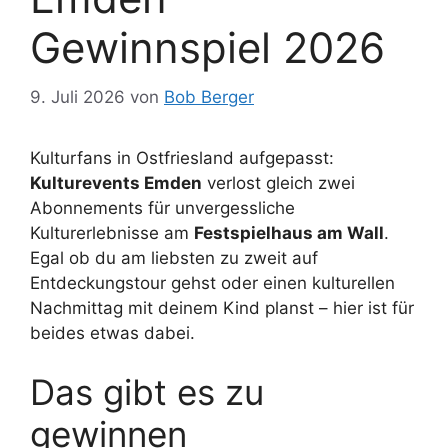
Gewinnspiel 2026
9. Juli 2026
von
Bob Berger
Kulturfans in Ostfriesland aufgepasst:
Kulturevents Emden
verlost gleich zwei
Abonnements für unvergessliche
Kulturerlebnisse am
Festspielhaus am Wall
.
Egal ob du am liebsten zu zweit auf
Entdeckungstour gehst oder einen kulturellen
Nachmittag mit deinem Kind planst – hier ist für
beides etwas dabei.
Das gibt es zu
gewinnen