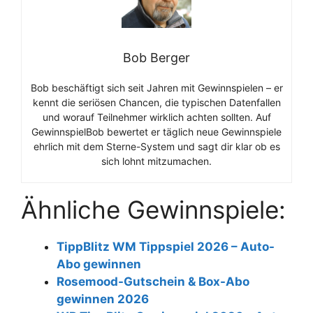
Bob Berger
Bob beschäftigt sich seit Jahren mit Gewinnspielen – er
kennt die seriösen Chancen, die typischen Datenfallen
und worauf Teilnehmer wirklich achten sollten. Auf
GewinnspielBob bewertet er täglich neue Gewinnspiele
ehrlich mit dem Sterne-System und sagt dir klar ob es
sich lohnt mitzumachen.
Ähnliche Gewinnspiele:
TippBlitz WM Tippspiel 2026 – Auto-
Abo gewinnen
Rosemood-Gutschein & Box-Abo
gewinnen 2026