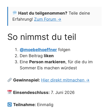
Hast du teilgenommen?
Teile deine
Erfahrung!
Zum Forum →
So nimmst du teil
@moebelhoeffner
folgen
Den Beitrag
liken
Eine
Person markieren
, für die du im
Sommer Eis machen würdest
Gewinnspiel:
Hier direkt mitmachen →
Einsendeschluss:
7. Juni 2026
Teilnahme:
Einmalig