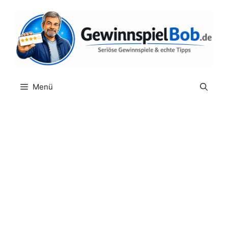
Zum
Inhalt
springen
Menü