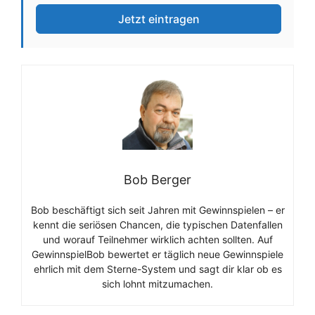
Jetzt eintragen
Bob Berger
Bob beschäftigt sich seit Jahren mit Gewinnspielen – er
kennt die seriösen Chancen, die typischen Datenfallen
und worauf Teilnehmer wirklich achten sollten. Auf
GewinnspielBob bewertet er täglich neue Gewinnspiele
ehrlich mit dem Sterne-System und sagt dir klar ob es
sich lohnt mitzumachen.