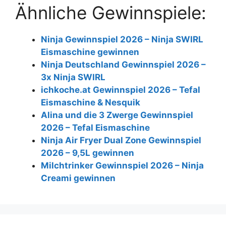
Ähnliche Gewinnspiele:
Ninja Gewinnspiel 2026 – Ninja SWIRL
Eismaschine gewinnen
Ninja Deutschland Gewinnspiel 2026 –
3x Ninja SWIRL
ichkoche.at Gewinnspiel 2026 – Tefal
Eismaschine & Nesquik
Alina und die 3 Zwerge Gewinnspiel
2026 – Tefal Eismaschine
Ninja Air Fryer Dual Zone Gewinnspiel
2026 – 9,5L gewinnen
Milchtrinker Gewinnspiel 2026 – Ninja
Creami gewinnen