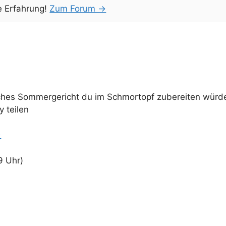
e Erfahrung!
Zum Forum →
ches Sommergericht du im Schmortopf zubereiten würd
y teilen
→
9 Uhr)