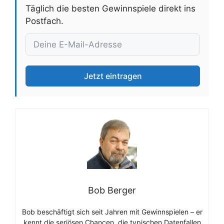
Täglich die besten Gewinnspiele direkt ins
Postfach.
Jetzt eintragen
Bob Berger
Bob beschäftigt sich seit Jahren mit Gewinnspielen – er
kennt die seriösen Chancen, die typischen Datenfallen