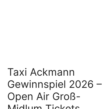
Taxi Ackmann
Gewinnspiel 2026 –
Open Air Groß-
Midlum Tickets