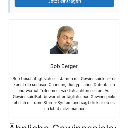
Jetzt eintragen
Bob Berger
Bob beschäftigt sich seit Jahren mit Gewinnspielen – er
kennt die seriösen Chancen, die typischen Datenfallen
und worauf Teilnehmer wirklich achten sollten. Auf
GewinnspielBob bewertet er täglich neue Gewinnspiele
ehrlich mit dem Sterne-System und sagt dir klar ob es
sich lohnt mitzumachen.