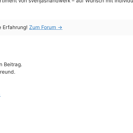
rtiment von svenjashandwerk – auf Wunsch mit individ
e Erfahrung!
Zum Forum →
 Beitrag.
Freund.
→