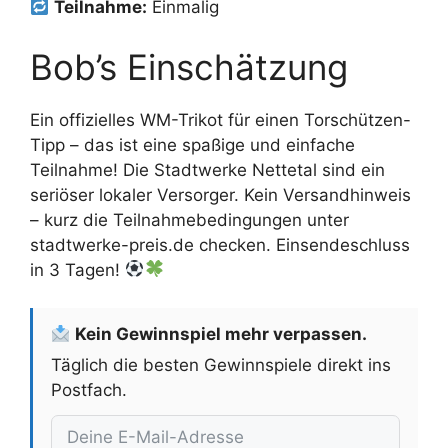
Teilnahme:
Einmalig
Bob’s Einschätzung
Ein offizielles WM-Trikot für einen Torschützen-
Tipp – das ist eine spaßige und einfache
Teilnahme! Die Stadtwerke Nettetal sind ein
seriöser lokaler Versorger. Kein Versandhinweis
– kurz die Teilnahmebedingungen unter
stadtwerke-preis.de checken. Einsendeschluss
in 3 Tagen!
Kein Gewinnspiel mehr verpassen.
Täglich die besten Gewinnspiele direkt ins
Postfach.