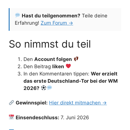
Hast du teilgenommen?
Teile deine
Erfahrung!
Zum Forum →
So nimmst du teil
Den
Account folgen
Den Beitrag
liken
In den Kommentaren tippen:
Wer erzielt
das erste Deutschland-Tor bei der WM
2026?
Gewinnspiel:
Hier direkt mitmachen →
Einsendeschluss:
7. Juni 2026