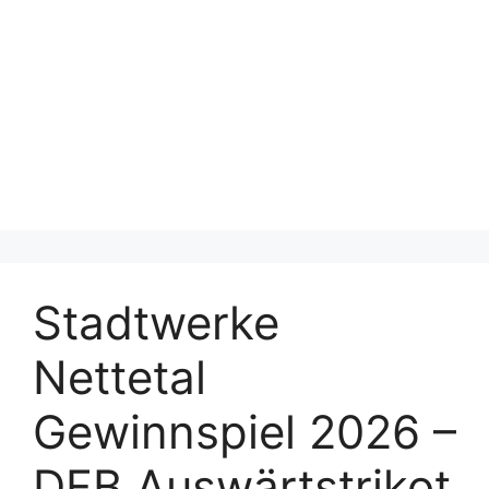
Stadtwerke
Nettetal
Gewinnspiel 2026 –
DFB Auswärtstrikot