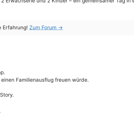
für 2 Erwachsene und 2 Kinder – ein gemeinsamer Tag i
e Erfahrung!
Zum Forum →
p.
r einen Familienausflug freuen würde.
Story.
→