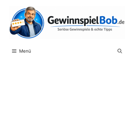
Zum
Inhalt
springen
Menü