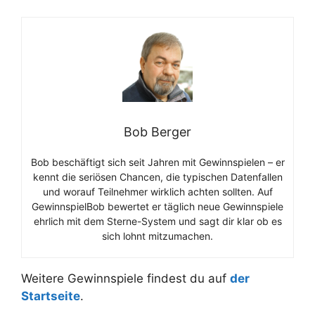
Bob Berger
Bob beschäftigt sich seit Jahren mit Gewinnspielen – er
kennt die seriösen Chancen, die typischen Datenfallen
und worauf Teilnehmer wirklich achten sollten. Auf
GewinnspielBob bewertet er täglich neue Gewinnspiele
ehrlich mit dem Sterne-System und sagt dir klar ob es
sich lohnt mitzumachen.
Weitere Gewinnspiele findest du auf
der
Startseite
.