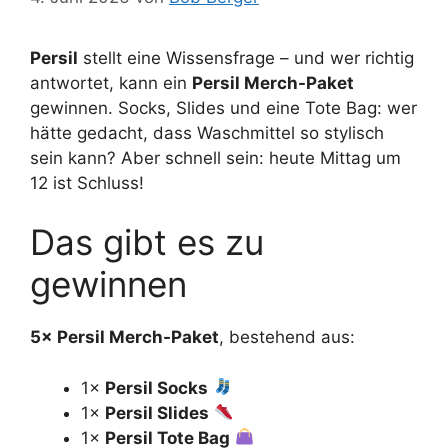
Persil
stellt eine Wissensfrage – und wer richtig
antwortet, kann ein
Persil Merch-Paket
gewinnen. Socks, Slides und eine Tote Bag: wer
hätte gedacht, dass Waschmittel so stylisch
sein kann? Aber schnell sein: heute Mittag um
12 ist Schluss!
Das gibt es zu
gewinnen
5× Persil Merch-Paket
, bestehend aus:
1×
Persil Socks
1×
Persil Slides
1×
Persil Tote Bag