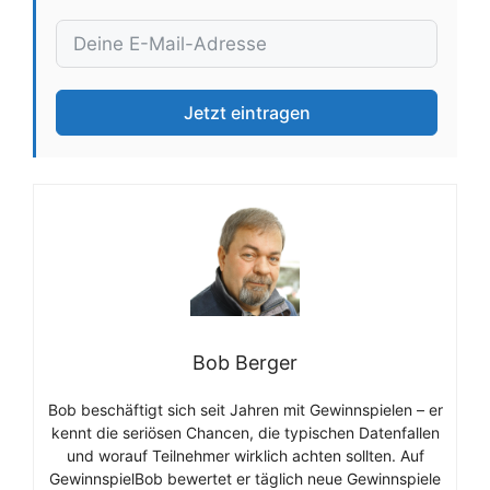
Jetzt eintragen
Bob Berger
Bob beschäftigt sich seit Jahren mit Gewinnspielen – er
kennt die seriösen Chancen, die typischen Datenfallen
und worauf Teilnehmer wirklich achten sollten. Auf
GewinnspielBob bewertet er täglich neue Gewinnspiele