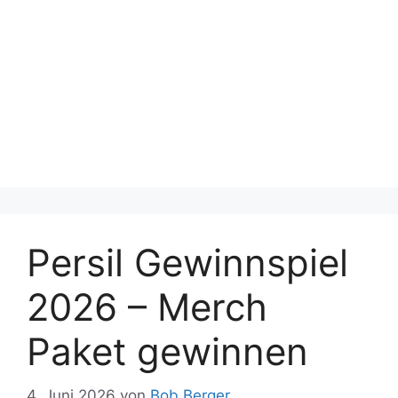
Persil Gewinnspiel
2026 – Merch
Paket gewinnen
4. Juni 2026
von
Bob Berger