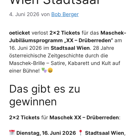
4. Juni 2026
von
Bob Berger
oeticket
verlost
2×2 Tickets
für das
Maschek-
Jubiläumsprogramm „XX – Drüberreden“
am
16. Juni 2026 im
Stadtsaal Wien
. 28 Jahre
österreichische Zeitgeschichte durch die
Maschek-Brille – Satire, Kabarett und Kult auf
einer Bühne!
Das gibt es zu
gewinnen
2×2 Tickets
für
Maschek XX – Drüberreden
:
Dienstag, 16. Juni 2026
Stadtsaal Wien
,