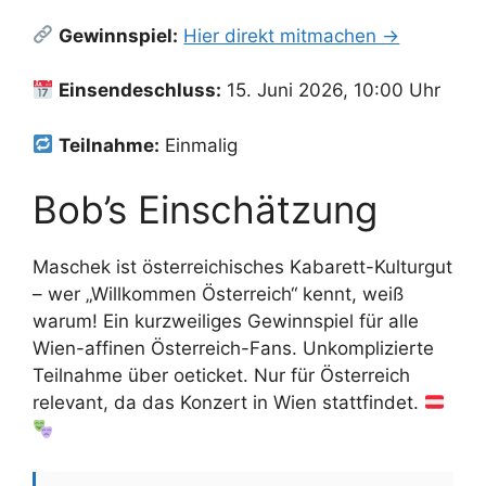
Gewinnspiel:
Hier direkt mitmachen →
Einsendeschluss:
15. Juni 2026, 10:00 Uhr
Teilnahme:
Einmalig
Bob’s Einschätzung
Maschek ist österreichisches Kabarett-Kulturgut
– wer „Willkommen Österreich“ kennt, weiß
warum! Ein kurzweiliges Gewinnspiel für alle
Wien-affinen Österreich-Fans. Unkomplizierte
Teilnahme über oeticket. Nur für Österreich
relevant, da das Konzert in Wien stattfindet.