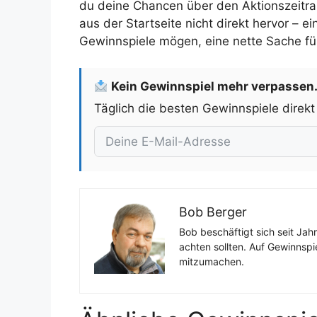
du deine Chancen über den Aktionszeitra
aus der Startseite nicht direkt hervor – ei
Gewinnspiele mögen, eine nette Sache f
Kein Gewinnspiel mehr verpassen
Täglich die besten Gewinnspiele direkt
Bob Berger
Bob beschäftigt sich seit Jah
achten sollten. Auf Gewinnspi
mitzumachen.