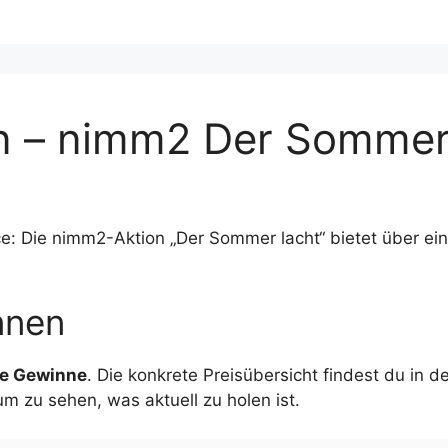
n – nimm2 Der Sommer
: Die nimm2-Aktion „Der Sommer lacht“ bietet über ein
nnen
lle Gewinne
. Die konkrete Preisübersicht findest du in d
 um zu sehen, was aktuell zu holen ist.