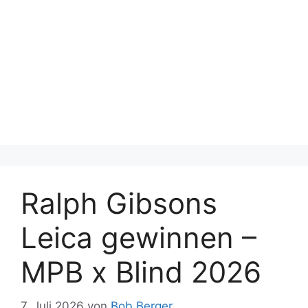
Ralph Gibsons
Leica gewinnen –
MPB x Blind 2026
7. Juli 2026
von
Bob Berger