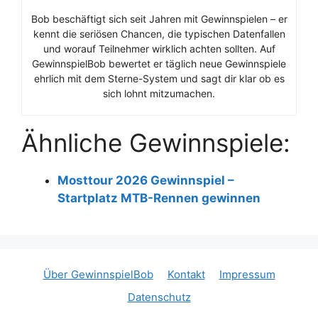
Bob beschäftigt sich seit Jahren mit Gewinnspielen – er
kennt die seriösen Chancen, die typischen Datenfallen
und worauf Teilnehmer wirklich achten sollten. Auf
GewinnspielBob bewertet er täglich neue Gewinnspiele
ehrlich mit dem Sterne-System und sagt dir klar ob es
sich lohnt mitzumachen.
Ähnliche Gewinnspiele:
Mosttour 2026 Gewinnspiel –
Startplatz MTB-Rennen gewinnen
Über GewinnspielBob
Kontakt
Impressum
Datenschutz