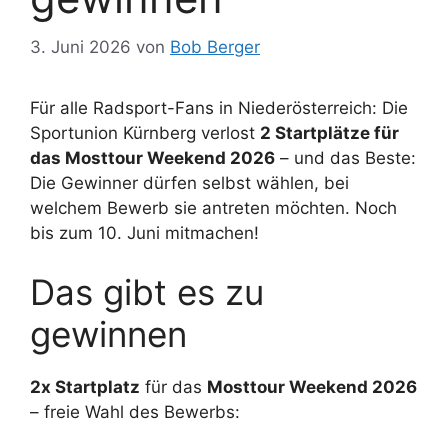
3. Juni 2026
von
Bob Berger
Für alle Radsport-Fans in Niederösterreich: Die
Sportunion Kürnberg verlost
2 Startplätze für
das Mosttour Weekend 2026
– und das Beste:
Die Gewinner dürfen selbst wählen, bei
welchem Bewerb sie antreten möchten. Noch
bis zum 10. Juni mitmachen!
Das gibt es zu
gewinnen
2x Startplatz
für das
Mosttour Weekend 2026
– freie Wahl des Bewerbs: