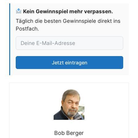
Kein Gewinnspiel mehr verpassen.
Täglich die besten Gewinnspiele direkt ins
Postfach.
Jetzt eintragen
Bob Berger