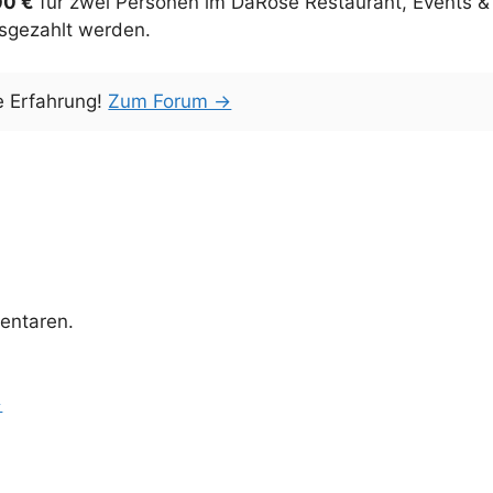
00 €
für zwei Personen im DaRose Restaurant, Events &
usgezahlt werden.
e Erfahrung!
Zum Forum →
entaren.
→