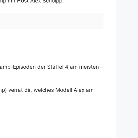
mp mit Host Alex Scholpp.
Camp-Episoden der Staffel 4 am meisten –
mp) verrät dir, welches Modell Alex am