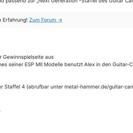
d passend zur „Next Generation“-Staffel des Guitar Ca
e Erfahrung!
Zum Forum →
r Gewinnspielseite aus
es seiner ESP MII Modelle benutzt Alex in den Guitar-
der Staffel 4 (abrufbar unter metal-hammer.de/guitar-ca
→