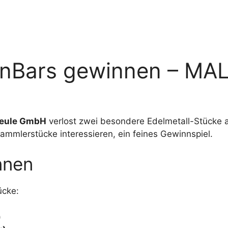
oinBars gewinnen – MA
Meule GmbH
verlost zwei besondere Edelmetall-Stücke a
 Sammlerstücke interessieren, ein feines Gewinnspiel.
nnen
ücke:
)