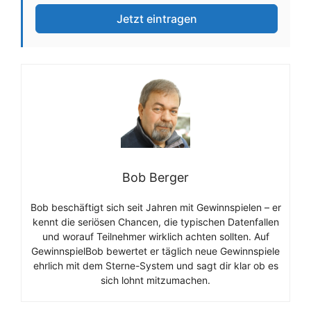
Jetzt eintragen
Bob Berger
Bob beschäftigt sich seit Jahren mit Gewinnspielen – er
kennt die seriösen Chancen, die typischen Datenfallen
und worauf Teilnehmer wirklich achten sollten. Auf
GewinnspielBob bewertet er täglich neue Gewinnspiele
ehrlich mit dem Sterne-System und sagt dir klar ob es
sich lohnt mitzumachen.