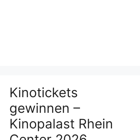
Kinotickets
gewinnen –
Kinopalast Rhein
Center 2026