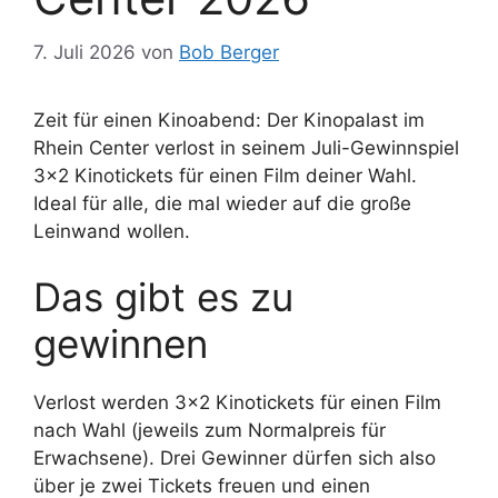
7. Juli 2026
von
Bob Berger
Zeit für einen Kinoabend: Der Kinopalast im
Rhein Center verlost in seinem Juli-Gewinnspiel
3×2 Kinotickets für einen Film deiner Wahl.
Ideal für alle, die mal wieder auf die große
Leinwand wollen.
Das gibt es zu
gewinnen
Verlost werden 3×2 Kinotickets für einen Film
nach Wahl (jeweils zum Normalpreis für
Erwachsene). Drei Gewinner dürfen sich also
über je zwei Tickets freuen und einen