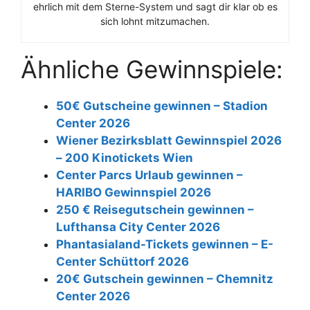
ehrlich mit dem Sterne-System und sagt dir klar ob es
sich lohnt mitzumachen.
Ähnliche Gewinnspiele:
50€ Gutscheine gewinnen – Stadion
Center 2026
Wiener Bezirksblatt Gewinnspiel 2026
– 200 Kinotickets Wien
Center Parcs Urlaub gewinnen –
HARIBO Gewinnspiel 2026
250 € Reisegutschein gewinnen –
Lufthansa City Center 2026
Phantasialand-Tickets gewinnen – E-
Center Schüttorf 2026
20€ Gutschein gewinnen – Chemnitz
Center 2026