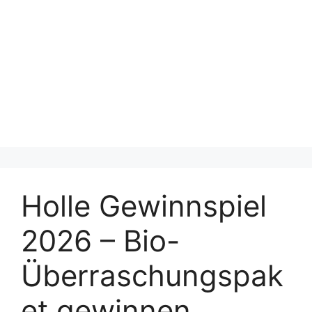
Holle Gewinnspiel
2026 – Bio-
Überraschungspak
et gewinnen