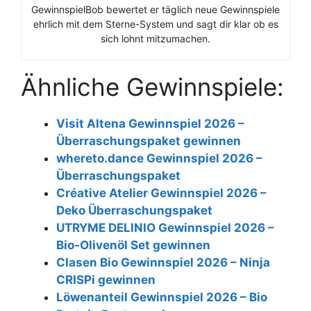
GewinnspielBob bewertet er täglich neue Gewinnspiele
ehrlich mit dem Sterne-System und sagt dir klar ob es
sich lohnt mitzumachen.
Ähnliche Gewinnspiele:
Visit Altena Gewinnspiel 2026 –
Überraschungspaket gewinnen
whereto.dance Gewinnspiel 2026 –
Überraschungspaket
Créative Atelier Gewinnspiel 2026 –
Deko Überraschungspaket
UTRYME DELINIO Gewinnspiel 2026 –
Bio-Olivenöl Set gewinnen
Clasen Bio Gewinnspiel 2026 – Ninja
CRISPi gewinnen
Löwenanteil Gewinnspiel 2026 – Bio