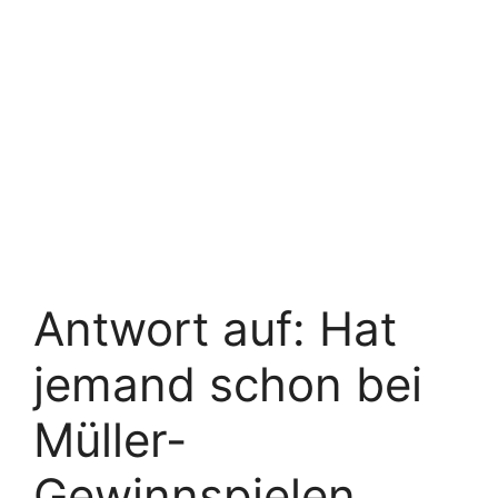
Antwort auf: Hat
jemand schon bei
Müller-
Gewinnspielen