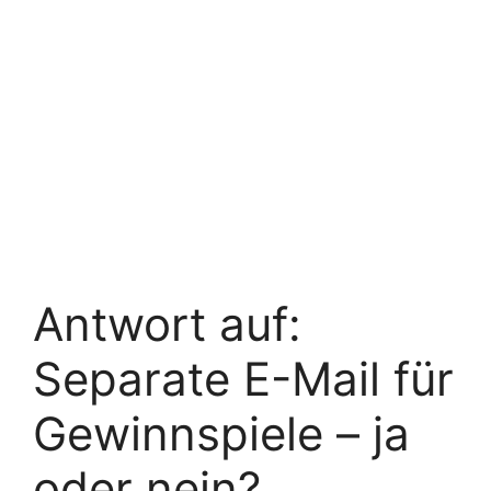
Antwort auf:
Separate E-Mail für
Gewinnspiele – ja
oder nein?