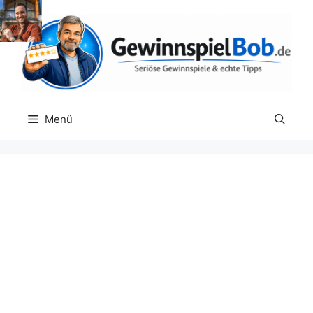
Zum
Inhalt
springen
Menü