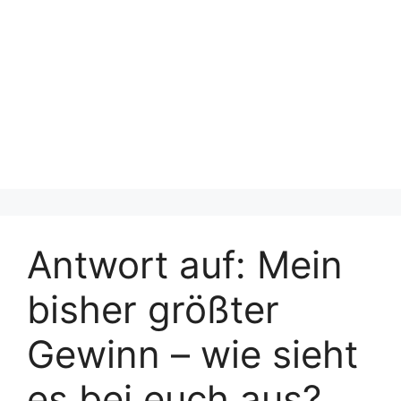
Antwort auf: Mein
bisher größter
Gewinn – wie sieht
es bei euch aus?