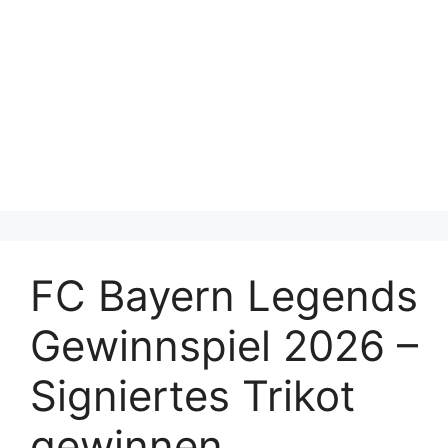
FC Bayern Legends
Gewinnspiel 2026 –
Signiertes Trikot
gewinnen