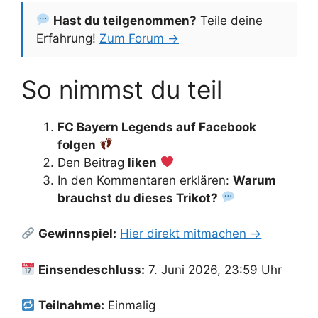
Hast du teilgenommen?
Teile deine
Erfahrung!
Zum Forum →
So nimmst du teil
FC Bayern Legends auf Facebook
folgen
Den Beitrag
liken
In den Kommentaren erklären:
Warum
brauchst du dieses Trikot?
Gewinnspiel:
Hier direkt mitmachen →
Einsendeschluss:
7. Juni 2026, 23:59 Uhr
Teilnahme:
Einmalig