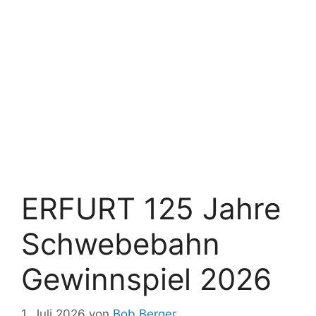
ERFURT 125 Jahre
Schwebebahn
Gewinnspiel 2026
1. Juli 2026
von
Bob Berger