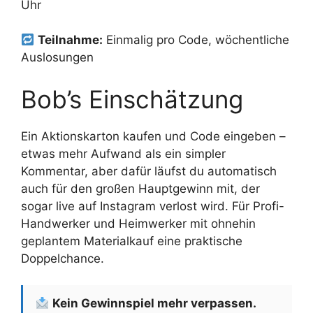
Uhr
Teilnahme:
Einmalig pro Code, wöchentliche
Auslosungen
Bob’s Einschätzung
Ein Aktionskarton kaufen und Code eingeben –
etwas mehr Aufwand als ein simpler
Kommentar, aber dafür läufst du automatisch
auch für den großen Hauptgewinn mit, der
sogar live auf Instagram verlost wird. Für Profi-
Handwerker und Heimwerker mit ohnehin
geplantem Materialkauf eine praktische
Doppelchance.
Kein Gewinnspiel mehr verpassen.