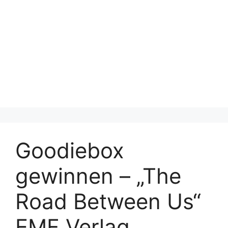
Goodiebox
gewinnen – „The
Road Between Us“
EMF Verlag