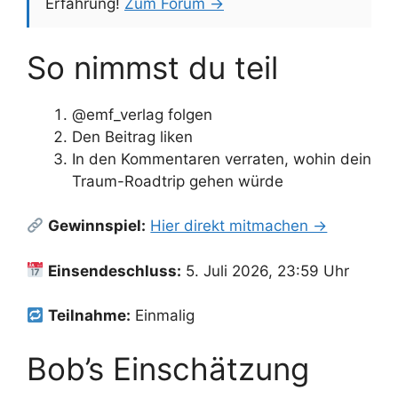
Erfahrung!
Zum Forum →
So nimmst du teil
@emf_verlag folgen
Den Beitrag liken
In den Kommentaren verraten, wohin dein
Traum-Roadtrip gehen würde
Gewinnspiel:
Hier direkt mitmachen →
Einsendeschluss:
5. Juli 2026, 23:59 Uhr
Teilnahme:
Einmalig
Bob’s Einschätzung