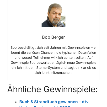
Bob Berger
Bob beschäftigt sich seit Jahren mit Gewinnspielen – er
kennt die seriösen Chancen, die typischen Datenfallen
und worauf Teilnehmer wirklich achten sollten. Auf
GewinnspielBob bewertet er täglich neue Gewinnspiele
ehrlich mit dem Sterne-System und sagt dir klar ob es
sich lohnt mitzumachen.
Ähnliche Gewinnspiele:
Buch & Strandtuch gewinnen – dtv