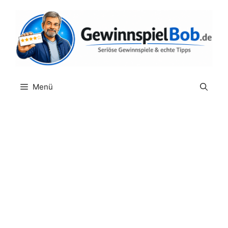
Zum
Inhalt
springen
Menü