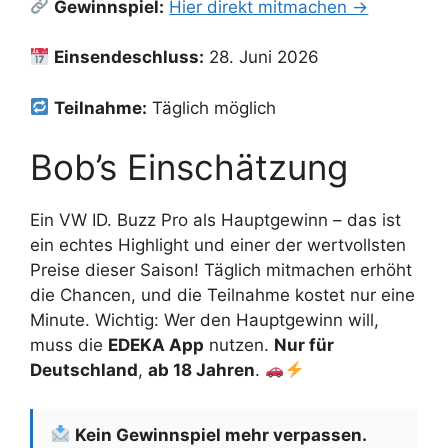
Gewinnspiel:
Hier direkt mitmachen →
Einsendeschluss:
28. Juni 2026
Teilnahme:
Täglich möglich
Bob’s Einschätzung
Ein VW ID. Buzz Pro als Hauptgewinn – das ist
ein echtes Highlight und einer der wertvollsten
Preise dieser Saison! Täglich mitmachen erhöht
die Chancen, und die Teilnahme kostet nur eine
Minute. Wichtig: Wer den Hauptgewinn will,
muss die
EDEKA App
nutzen.
Nur für
Deutschland
,
ab 18 Jahren
.
Kein Gewinnspiel mehr verpassen.