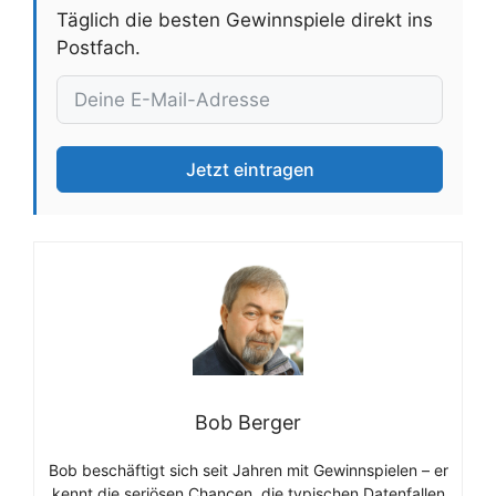
Täglich die besten Gewinnspiele direkt ins
Postfach.
Jetzt eintragen
Bob Berger
Bob beschäftigt sich seit Jahren mit Gewinnspielen – er
kennt die seriösen Chancen, die typischen Datenfallen