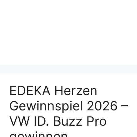
EDEKA Herzen
Gewinnspiel 2026 –
VW ID. Buzz Pro
gewinnen