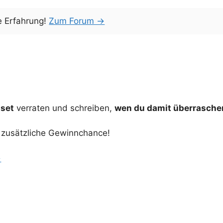
e Erfahrung!
Zum Forum →
sset
verraten und schreiben,
wen du damit überrasche
e zusätzliche Gewinnchance!
→