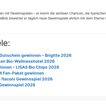
ren mit Gewinnspielen – er kennt die seriösen Chancen, die typischen
elBob bewertet er täglich neue Gewinnspiele ehrlich mit dem Sterne-S
le:
Gutschein gewinnen – Brigitte 2026
iten Bio-Wellnesshotel 2026
innen – LISAS Bio Chips 2026
M Fan-Paket gewinnen
 flaconi Gewinnspiel 2026
 Gewinnspiel 2026