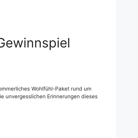
Gewinnspiel
sommerliches Wohlfühl-Paket rund um
die unvergesslichen Erinnerungen dieses