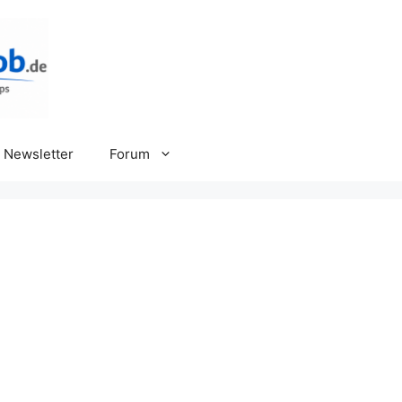
Newsletter
Forum