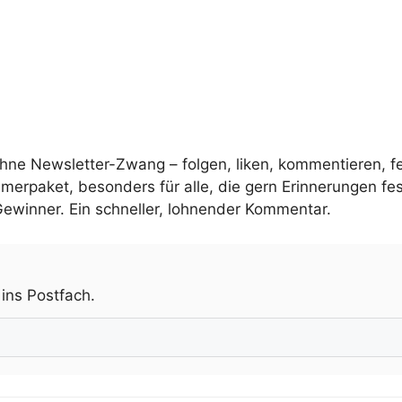
ohne Newsletter-Zwang – folgen, liken, kommentieren, f
rpaket, besonders für alle, die gern Erinnerungen festh
ewinner. Ein schneller, lohnender Kommentar.
.
 ins Postfach.