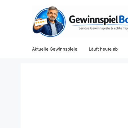
Zum
Inhalt
springen
Aktuelle Gewinnspiele
Läuft heute ab