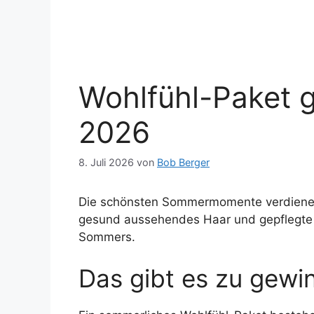
Wohlfühl-Paket 
2026
8. Juli 2026
von
Bob Berger
Die schönsten Sommermomente verdienen 
gesund aussehendes Haar und gepflegte Nä
Sommers.
Das gibt es zu gewi