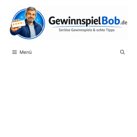
Zum
Inhalt
springen
Menü