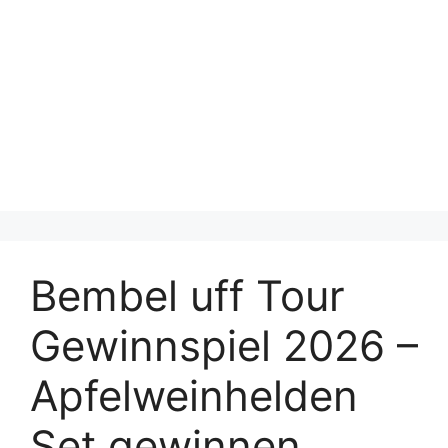
Bembel uff Tour
Gewinnspiel 2026 –
Apfelweinhelden
Set gewinnen