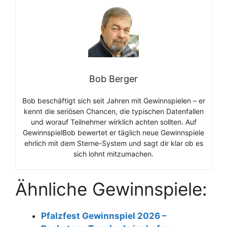
Bob Berger
Bob beschäftigt sich seit Jahren mit Gewinnspielen – er
kennt die seriösen Chancen, die typischen Datenfallen
und worauf Teilnehmer wirklich achten sollten. Auf
GewinnspielBob bewertet er täglich neue Gewinnspiele
ehrlich mit dem Sterne-System und sagt dir klar ob es
sich lohnt mitzumachen.
Ähnliche Gewinnspiele:
Pfalzfest Gewinnspiel 2026 –