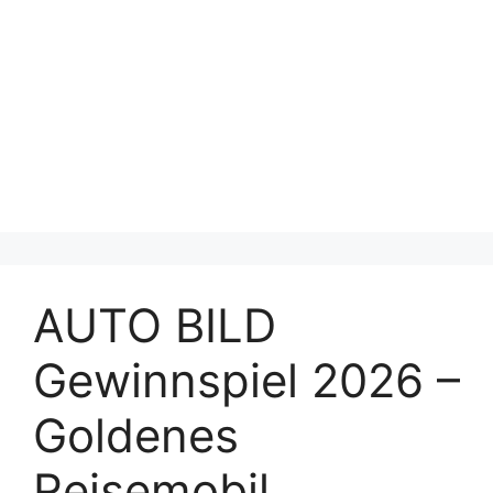
AUTO BILD
Gewinnspiel 2026 –
Goldenes
Reisemobil