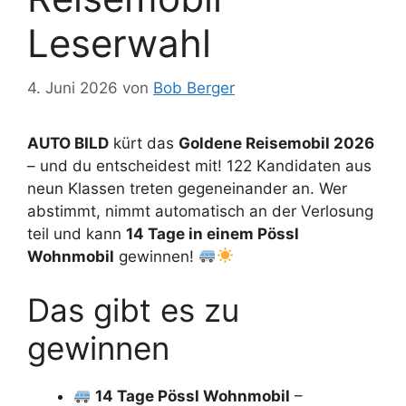
Leserwahl
4. Juni 2026
von
Bob Berger
AUTO BILD
kürt das
Goldene Reisemobil 2026
– und du entscheidest mit! 122 Kandidaten aus
neun Klassen treten gegeneinander an. Wer
abstimmt, nimmt automatisch an der Verlosung
teil und kann
14 Tage in einem Pössl
Wohnmobil
gewinnen!
Das gibt es zu
gewinnen
14 Tage Pössl Wohnmobil
–