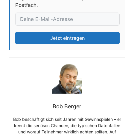
Postfach.
Jetzt eintragen
Bob Berger
Bob beschäftigt sich seit Jahren mit Gewinnspielen – er
kennt die seriösen Chancen, die typischen Datenfallen
und worauf Teilnehmer wirklich achten sollten. Auf