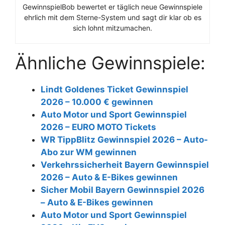
GewinnspielBob bewertet er täglich neue Gewinnspiele
ehrlich mit dem Sterne-System und sagt dir klar ob es
sich lohnt mitzumachen.
Ähnliche Gewinnspiele:
Lindt Goldenes Ticket Gewinnspiel
2026 – 10.000 € gewinnen
Auto Motor und Sport Gewinnspiel
2026 – EURO MOTO Tickets
WR TippBlitz Gewinnspiel 2026 – Auto-
Abo zur WM gewinnen
Verkehrssicherheit Bayern Gewinnspiel
2026 – Auto & E-Bikes gewinnen
Sicher Mobil Bayern Gewinnspiel 2026
– Auto & E-Bikes gewinnen
Auto Motor und Sport Gewinnspiel