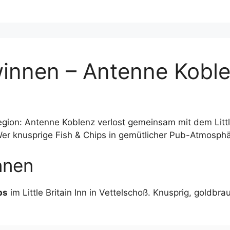
winnen – Antenne Kobl
egion: Antenne Koblenz verlost gemeinsam mit dem Little
Wer knusprige Fish & Chips in gemütlicher Pub-Atmosphäre 
nnen
ps
im Little Britain Inn in Vettelschoß. Knusprig, goldbra