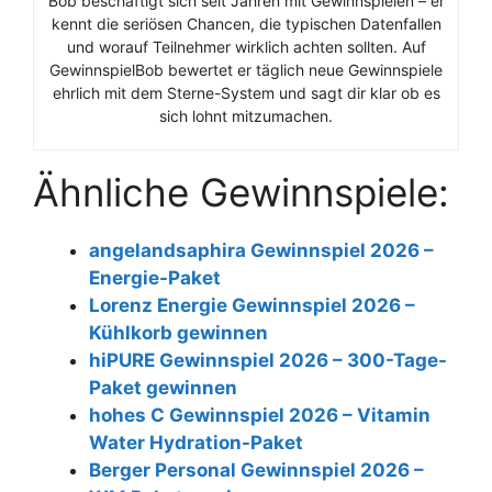
Bob beschäftigt sich seit Jahren mit Gewinnspielen – er
kennt die seriösen Chancen, die typischen Datenfallen
und worauf Teilnehmer wirklich achten sollten. Auf
GewinnspielBob bewertet er täglich neue Gewinnspiele
ehrlich mit dem Sterne-System und sagt dir klar ob es
sich lohnt mitzumachen.
Ähnliche Gewinnspiele:
angelandsaphira Gewinnspiel 2026 –
Energie-Paket
Lorenz Energie Gewinnspiel 2026 –
Kühlkorb gewinnen
hiPURE Gewinnspiel 2026 – 300-Tage-
Paket gewinnen
hohes C Gewinnspiel 2026 – Vitamin
Water Hydration-Paket
Berger Personal Gewinnspiel 2026 –