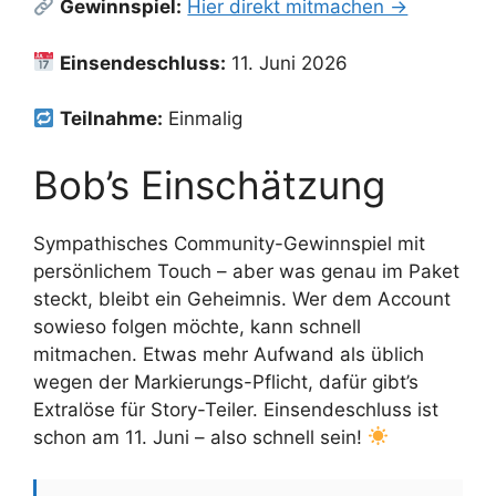
Gewinnspiel:
Hier direkt mitmachen →
Einsendeschluss:
11. Juni 2026
Teilnahme:
Einmalig
Bob’s Einschätzung
Sympathisches Community-Gewinnspiel mit
persönlichem Touch – aber was genau im Paket
steckt, bleibt ein Geheimnis. Wer dem Account
sowieso folgen möchte, kann schnell
mitmachen. Etwas mehr Aufwand als üblich
wegen der Markierungs-Pflicht, dafür gibt’s
Extralöse für Story-Teiler. Einsendeschluss ist
schon am 11. Juni – also schnell sein!