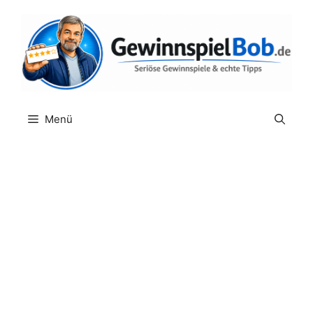
Zum
Inhalt
springen
Menü