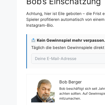
Bob’s Einschätzung
Achtung, hier ist Eile geboten – die Fris
Spieler profitieren automatisch von einem
Instagram-Bio.
Kein Gewinnspiel mehr verpassen
Täglich die besten Gewinnspiele direkt
Bob Berger
Bob beschäftigt sich seit Jah
achten sollten. Auf Gewinnspi
mitzumachen.