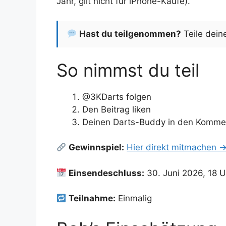
Jahr, gilt nicht für iPhone-Käufe).
Hast du teilgenommen?
Teile dein
So nimmst du teil
@3KDarts folgen
Den Beitrag liken
Deinen Darts-Buddy in den Komme
Gewinnspiel:
Hier direkt mitmachen 
Einsendeschluss:
30. Juni 2026, 18 U
Teilnahme:
Einmalig