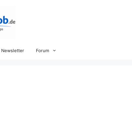
Newsletter
Forum