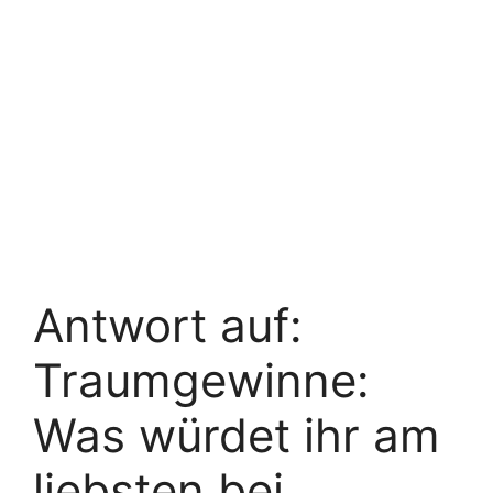
Antwort auf:
Traumgewinne:
Was würdet ihr am
liebsten bei