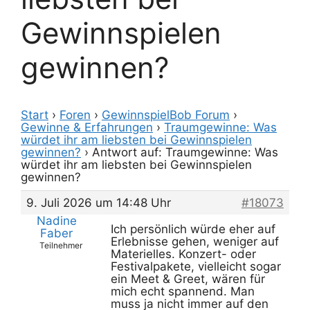
Gewinnspielen
gewinnen?
Start
›
Foren
›
GewinnspielBob Forum
›
Gewinne & Erfahrungen
›
Traumgewinne: Was
würdet ihr am liebsten bei Gewinnspielen
gewinnen?
›
Antwort auf: Traumgewinne: Was
würdet ihr am liebsten bei Gewinnspielen
gewinnen?
9. Juli 2026 um 14:48 Uhr
#18073
Nadine
Ich persönlich würde eher auf
Faber
Erlebnisse gehen, weniger auf
Teilnehmer
Materielles. Konzert- oder
Festivalpakete, vielleicht sogar
ein Meet & Greet, wären für
mich echt spannend. Man
muss ja nicht immer auf den